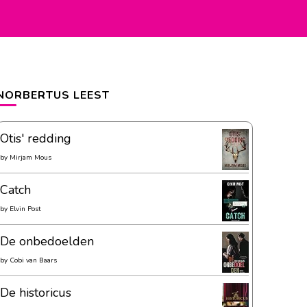
NORBERTUS LEEST
Otis' redding
by
Mirjam Mous
Catch
by
Elvin Post
De onbedoelden
by
Cobi van Baars
De historicus