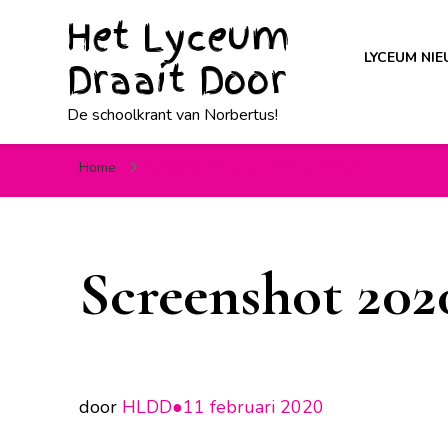
Het Lyceum
LYCEUM NI
Draait Door
De schoolkrant van Norbertus!
Home
Screenshot 2020-02-11 at 13.54.56
Screenshot 2020
door
HLDD●
11 februari 2020