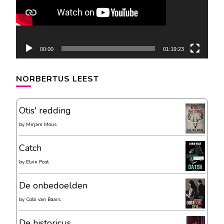
00:00
01:19:23
NORBERTUS LEEST
Otis' redding
by
Mirjam Mous
Catch
by
Elvin Post
De onbedoelden
by
Cobi van Baars
De historicus