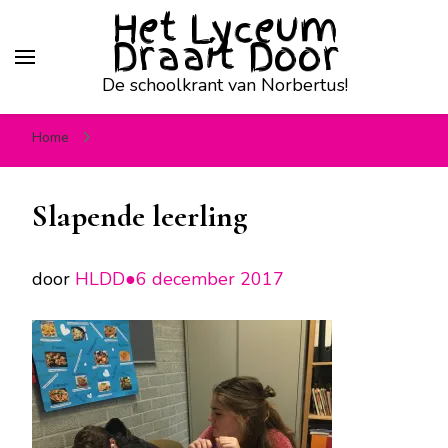
Het Lyceum
Draait Door
De schoolkrant van Norbertus!
Home
Slapende leerling
Slapende leerling
door
HLDD●
6 december 2017