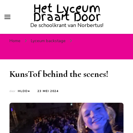
Het Lyceum
Draait Door
De schoolkrant van Norbertus!
Home
Lyceum backstage
KunsTof behind the scenes!
KunsTof behind the scenes!
door
HLDD●
23 MEI 2024