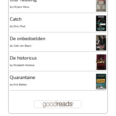
by
Mirjam Mous
Catch
by
Elvin Post
De onbedoelden
by
Cobi van Baars
De historicus
by
Elizabeth Kostova
Quarantaine
by
Erik Betten