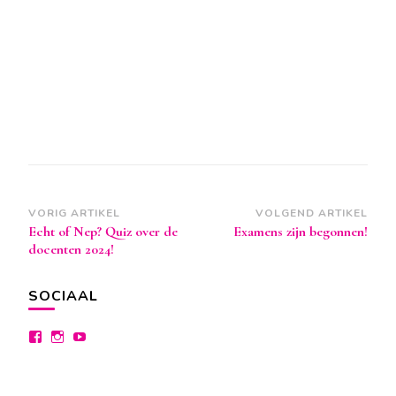
Berichtnavigatie
VORIG ARTIKEL
VOLGEND ARTIKEL
Echt of Nep? Quiz over de
Examens zijn begonnen!
docenten 2024!
SOCIAAL
Bekijk
Bekijk
Bekijk
het
het
het
profiel
profiel
profiel
van
van
van
facebook.com/lyceumdraaitdoor
instagram.com/lyceumdraaitdoor
lyceumdraaitdoor