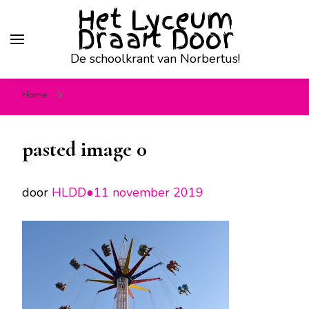
Het Lyceum
Draait Door
De schoolkrant van Norbertus!
Home
pasted image 0
pasted image 0
door
HLDD●
11 november 2019