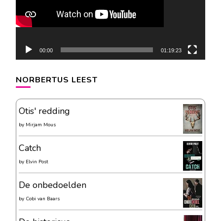
00:00
01:19:23
NORBERTUS LEEST
Otis' redding
by
Mirjam Mous
Catch
by
Elvin Post
De onbedoelden
by
Cobi van Baars