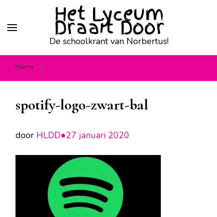
Het Lyceum
Draait Door
De schoolkrant van Norbertus!
Home
spotify-logo-zwart-bal
spotify-logo-zwart-bal
door
HLDD●
27 januari 2020