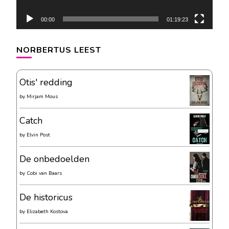
00:00
01:19:23
NORBERTUS LEEST
Otis' redding
by
Mirjam Mous
Catch
by
Elvin Post
De onbedoelden
by
Cobi van Baars
De historicus
by
Elizabeth Kostova