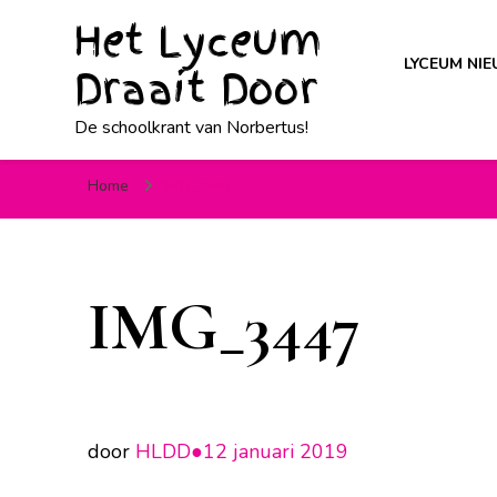
Het Lyceum
LYCEUM NI
Draait Door
De schoolkrant van Norbertus!
Home
IMG_3447
IMG_3447
door
HLDD●
12 januari 2019