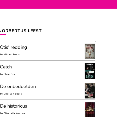
NORBERTUS LEEST
Otis' redding
by
Mirjam Mous
Catch
by
Elvin Post
De onbedoelden
by
Cobi van Baars
De historicus
by
Elizabeth Kostova