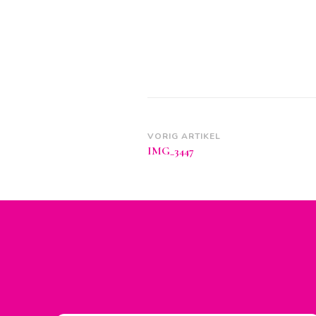
Berichtnavigatie
VORIG ARTIKEL
IMG_3447