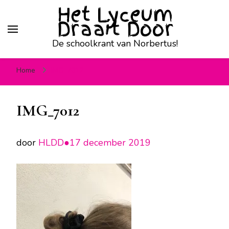
Het Lyceum
Draait Door
De schoolkrant van Norbertus!
Home
IMG_7012
IMG_7012
door
HLDD●
17 december 2019