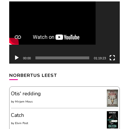
Videospeler
00:00
01:19:23
NORBERTUS LEEST
Otis' redding
by
Mirjam Mous
Catch
by
Elvin Post