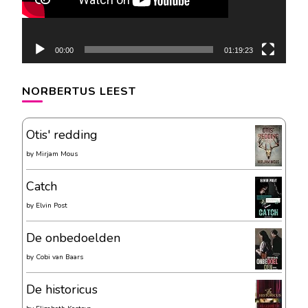
00:00
01:19:23
NORBERTUS LEEST
Otis' redding
by
Mirjam Mous
Catch
by
Elvin Post
De onbedoelden
by
Cobi van Baars
De historicus