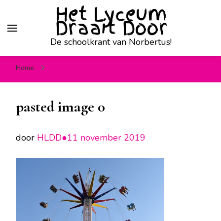
Het Lyceum
Draait Door
De schoolkrant van Norbertus!
Home
pasted image 0
pasted image 0
door
HLDD●
11 november 2019