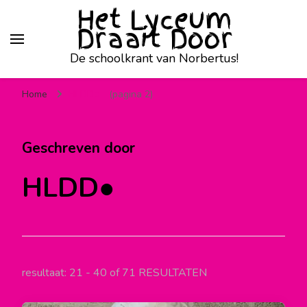
Het Lyceum
Draait Door
De schoolkrant van Norbertus!
Home
HLDD●
(pagina 2)
Geschreven door
HLDD●
resultaat: 21 - 40 of 71 RESULTATEN